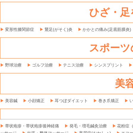
ひざ・足
変形性膝関節症
鵞足(がそく)炎
かかとの痛み(足底筋膜炎)
スポーツ
野球治療
ゴルフ治療
テニス治療
シンスプリント
美
美容鍼
小顔矯正
耳つぼダイエット
巻き爪矯正
帯状疱疹・帯状疱疹後神経痛
発毛・増毛鍼灸治療
花粉症