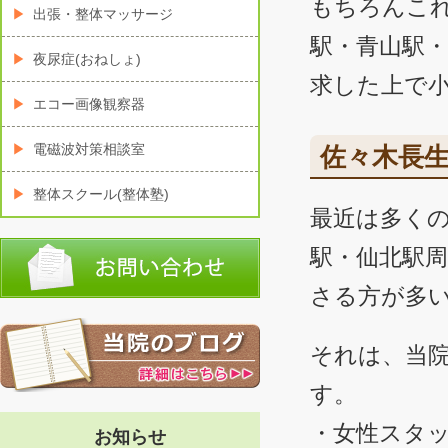
もちろんこ
出張・整体マッサージ
駅・青山駅
夜尿症(おねしょ)
求した上で
エコー画像観察器
電磁波対策相談室
佐々木長
整体スクール(整体塾)
最近は多く
駅・仙北駅
さる方が多
それは、当
す。
・女性スタ
お知らせ