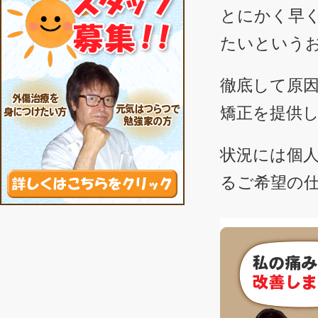
とにかく早
たいという
徹底して原
矯正を提供
状況には個
るご希望の