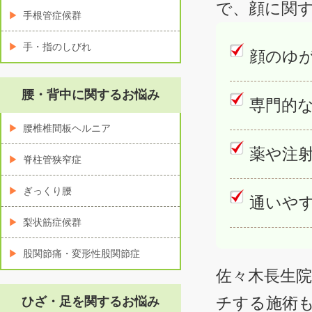
で、顔に関
手根管症候群
手・指のしびれ
顔のゆ
腰・背中に関するお悩み
専門的
腰椎椎間板ヘルニア
薬や注
脊柱管狭窄症
ぎっくり腰
通いや
梨状筋症候群
股関節痛・変形性股関節症
佐々木長生
チする施術
ひざ・足を関するお悩み