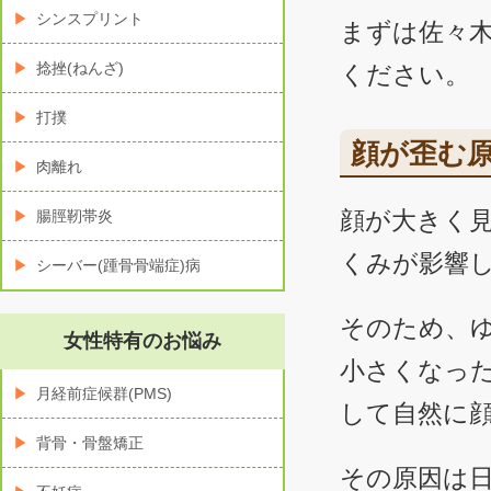
シンスプリント
まずは佐々
捻挫(ねんざ)
ください。
打撲
顔が歪む
肉離れ
顔が大きく
腸脛靭帯炎
くみが影響
シーバー(踵骨骨端症)病
そのため、
女性特有のお悩み
小さくなっ
月経前症候群(PMS)
して自然に
背骨・骨盤矯正
その原因は