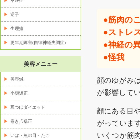
不妊症
逆子
●筋肉の
生理痛
●ストレ
更年期障害(自律神経失調症)
●神経の
●怪我
美容メニュー
顔のゆがみ
美容鍼
が影響して
小顔矯正
耳つぼダイエット
顔にある目
巻き爪矯正
がっていま
いくつか筋
いぼ・魚の目・たこ