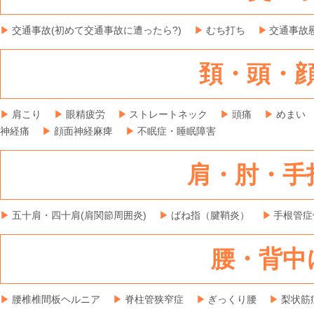
交通事故(初めて交通事故に遭ったら?)
むち打ち
交通事故
頚・頭・
肩こり
眼精疲労
ストレートネック
頭痛
めまい
神経痛
顔面神経麻痺
不眠症・睡眠障害
肩・肘・手
五十肩・四十肩(肩関節周囲炎)
ばね指（腱鞘炎）
手根管症
腰・背中
腰椎椎間板ヘルニア
脊柱管狭窄症
ぎっくり腰
梨状筋