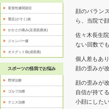
変形性膝関節症
顔のバラン
鵞足(がそく)炎
ら、当院で
かかとの痛み(足底筋膜炎)
佐々木長生
ジャンパー膝
ない回数で
オスグット病(成長痛)
個人差もあ
顔の歪みが
スポーツの怪我でお悩み
野球治療
顔の歪みが
自信が持て
ゴルフ治療
小顔にした
テニス治療