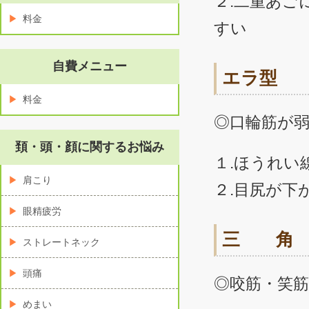
２.二重あご
料金
すい
自費メニュー
エラ型
料金
◎口輪筋が
頚・頭・顔に関するお悩み
１.ほうれい
肩こり
２.目尻が下
眼精疲労
三 角
ストレートネック
頭痛
◎咬筋・笑
めまい