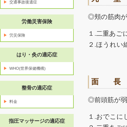
交通事故後遺症
◎頬の筋肉
労働災害保険
１.二重あご
労災保険
２.ほうれい
はり・灸の適応症
WHO(世界保健機構)
面 長
整骨の適応症
◎前頭筋が
料金
１.おでこに
指圧マッサージの適応症