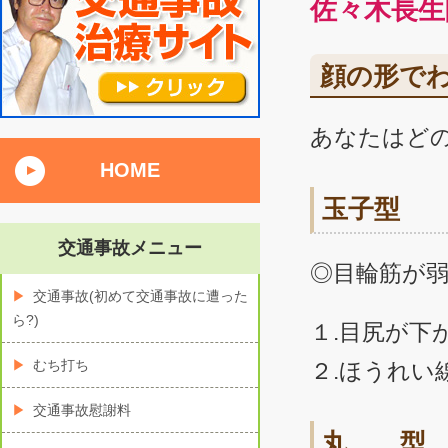
佐々木長生
顔の形で
あなたはど
HOME
玉子型
交通事故メニュー
◎目輪筋が
交通事故(初めて交通事故に遭った
ら?)
１.目尻が下
むち打ち
２.ほうれい
交通事故慰謝料
丸 型