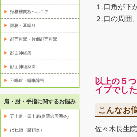
１.口角が下
頸椎椎間板ヘルニア
２.口の周囲
難聴・耳鳴り
顔面痙攣・片側顔面痙攣
顔面神経痛
顔面神経麻痺
以上の５
不眠症・睡眠障害
イプでし
肩・肘・手指に関するお悩み
こんなお
五十肩・四十肩(肩関節周囲炎)
佐々木長生
ばね指（腱鞘炎）