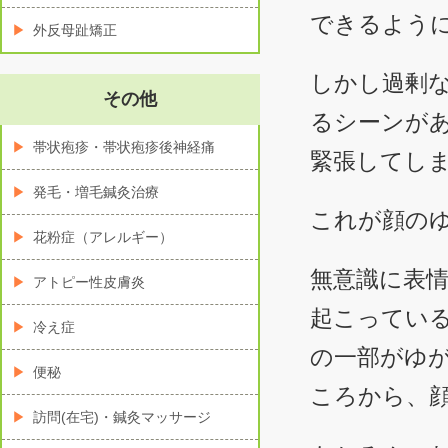
できるよう
外反母趾矯正
しかし過剰
その他
るシーンが
帯状疱疹・帯状疱疹後神経痛
緊張してし
発毛・増毛鍼灸治療
これが顔の
花粉症（アレルギー）
無意識に表
アトピー性皮膚炎
起こってい
冷え症
の一部がゆ
便秘
ころから、
訪問(在宅)・鍼灸マッサージ